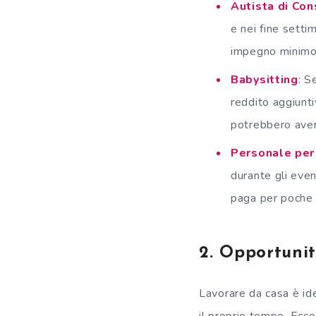
Autista di Co
e nei fine setti
impegno minimo
Babysitting
: S
reddito aggiunti
potrebbero aver 
Personale per
durante gli even
paga per poche 
2. Opportuni
Lavorare da casa è ide
il proprio tempo. Ecco