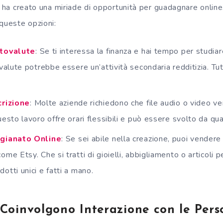
e ha creato una miriade di opportunità per guadagnare online
queste opzioni:
ptovalute
: Se ti interessa la finanza e hai tempo per studiar
ovalute potrebbe essere un’attività secondaria redditizia. Tutt
crizione
: Molte aziende richiedono che file audio o video ven
uesto lavoro offre orari flessibili e può essere svolto da qua
igianato Online
: Se sei abile nella creazione, puoi vendere
me Etsy. Che si tratti di gioielli, abbigliamento o articoli pe
otti unici e fatti a mano.
 Coinvolgono Interazione con le Pers