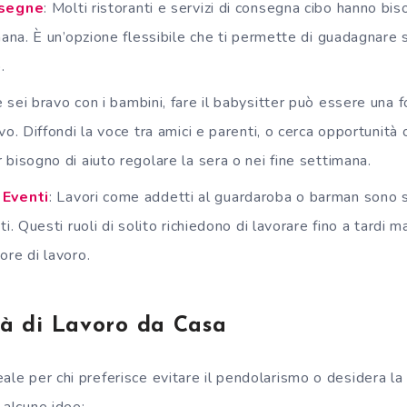
nsegne
: Molti ristoranti e servizi di consegna cibo hanno biso
mana. È un’opzione flessibile che ti permette di guadagnare 
.
e sei bravo con i bambini, fare il babysitter può essere una f
vo. Diffondi la voce tra amici e parenti, o cerca opportunità 
bisogno di aiuto regolare la sera o nei fine settimana.
 Eventi
: Lavori come addetti al guardaroba o barman sono 
ti. Questi ruoli di solito richiedono di lavorare fino a tardi
ore di lavoro.
tà di Lavoro da Casa
ale per chi preferisce evitare il pendolarismo o desidera la f
 alcune idee: